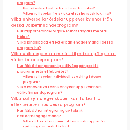
program?
Hur påverkar kost och diet mental hälsa?
Vilken roll spelar fysisk aktivitet i holistisk läkning?
Vilka universella fördelar upplever kvinnor från
dessa välbefinnandeprogram?
Hur rapporterar deltagare förbättringar i mental
hälsa?
Vilka långsiktiga effekter kan engagemang i dessa
program ha?
Vilka unika egenskaper särskiljer framgångsrika
välbefinnandeprogram?
Hur förbättrar personliga tillvägagångssätt
programmets effektivitet?
Vilken roll spelar individuell coaching i dessa
program?
Vilka innovativa tekniker dyker upp i kvinnors
välbefinnandeprogram?
Vilka sällsynta egenskaper kan förbättra
effektiviteten hos dessa program?
Hur förbättrar integrering av teknik
deltagarengagemang?
Vilka är fördelarna med att använda appar för
spårning av mental hälsa?