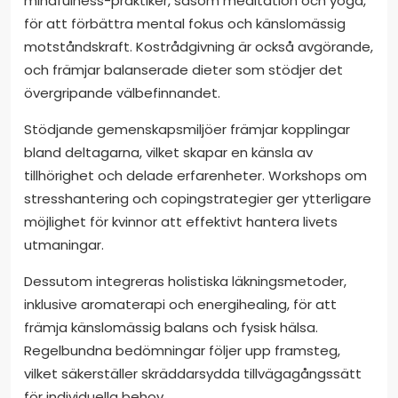
mindfulness-praktiker, såsom meditation och yoga,
för att förbättra mental fokus och känslomässig
motståndskraft. Kostrådgivning är också avgörande,
och främjar balanserade dieter som stödjer det
övergripande välbefinnandet.
Stödjande gemenskapsmiljöer främjar kopplingar
bland deltagarna, vilket skapar en känsla av
tillhörighet och delade erfarenheter. Workshops om
stresshantering och copingstrategier ger ytterligare
möjlighet för kvinnor att effektivt hantera livets
utmaningar.
Dessutom integreras holistiska läkningsmetoder,
inklusive aromaterapi och energihealing, för att
främja känslomässig balans och fysisk hälsa.
Regelbundna bedömningar följer upp framsteg,
vilket säkerställer skräddarsydda tillvägagångssätt
för individuella behov.