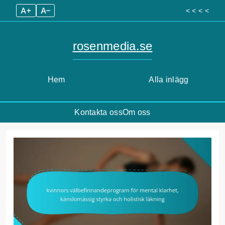
A+
A–
< < < <
rosenmedia.se
Hem
Alla inlägg
Kontakta oss
Om oss
Skip
to
content