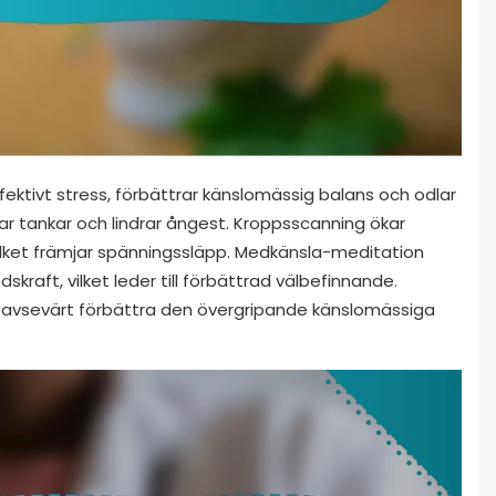
ektivt stress, förbättrar känslomässig balans och odlar
ar tankar och lindrar ångest. Kroppsscanning ökar
lket främjar spänningssläpp. Medkänsla-meditation
raft, vilket leder till förbättrad välbefinnande.
n avsevärt förbättra den övergripande känslomässiga