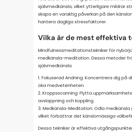
självmedkänsla, vilket ytterligare mildrar s
skapa en varaktig påverkan på den känslom
hantera dagliga stressfaktorer.
Vilka är de mest effektiva 
Mindfulnessmeditationstekniker för nybörj
medkänsla-meditation. Dessa metoder främ
självmedkänsla.
1. Fokuserad Andning: Koncentrera dig på d
öka medvetenheten.
2. Kroppsscanning: Flytta uppmärksamhete
avslappning och koppling.
3. Medkänsla-Meditation: Odla medkänsla ge
vilket förbättrar det känslomässiga välbef
Dessa tekniker är effektiva utgångspunkter