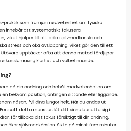
s-praktik som främjar medvetenhet om fysiska
Den innebär att systematiskt fokusera
 vilket hjälper till att odla självmedkänsla och
a stress och öka avslappning, vilket gör den till ett
n. Utövare upptäcker ofta att denna metod fördjupar
törre känslomässig klarhet och välbefinnande.
ning?
usera på din andning och behåll medvetenheten om
a en bekväm position, antingen sittande eller liggande.
om näsan, fyll dina lungor helt. När du andas ut
rtsätt detta mönster, låt ditt sinne bosätta sig i
, för tillbaka ditt fokus försiktigt till din andning.
och ökar självmedkänslan. Sikta på minst fem minuter