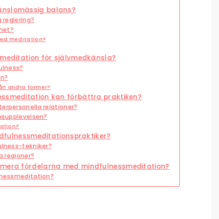
känslomässig balans?
g reglering?
het?
med meditation?
smeditation för självmedkänsla?
ulness?
an?
rån andra former?
essmeditation kan förbättra praktiken?
erpersonella relationer?
onsupplevelsen?
tation?
indfulnessmeditationspraktiker?
ulness-tekniker?
ka regioner?
ximera fördelarna med mindfulnessmeditation?
ulnessmeditation?