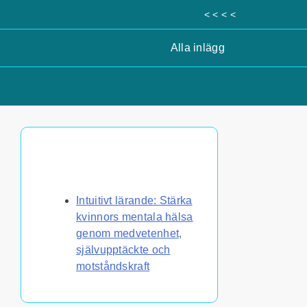
< < < <
Alla inlägg
Upptäck ett slumpmässigt
inlägg
Intuitivt lärande: Stärka
kvinnors mentala hälsa
genom medvetenhet,
självupptäckte och
motståndskraft