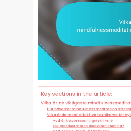
Key sections in the article:
Vilka är de viktigaste mindfulnessmeditat
Hur påverkar mindfulnessmeditation stress
Vilka är de mest effektiva teknikerna för ny
Vad är kroppsscanningstekniken?
Hur praktiserar man medveten andning?
Vad är medkänsla-meditation?