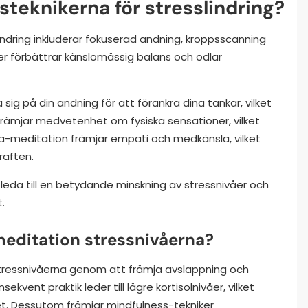
teknikerna för stresslindring?
indring inkluderar fokuserad andning, kroppsscanning
 förbättrar känslomässig balans och odlar
ig på din andning för att förankra dina tankar, vilket
främjar medvetenhet om fysiska sensationer, vilket
sla-meditation främjar empati och medkänsla, vilket
raften.
leda till en betydande minskning av stressnivåer och
.
editation stressnivåerna?
tressnivåerna genom att främja avslappning och
ekvent praktik leder till lägre kortisolnivåer, vilket
t. Dessutom främjar mindfulness-tekniker