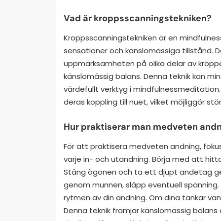
Vad är kroppsscanningstekniken?
Kroppsscanningstekniken är en mindfulnes
sensationer och känslomässiga tillstånd. 
uppmärksamheten på olika delar av kroppen,
känslomässig balans. Denna teknik kan minsk
värdefullt verktyg i mindfulnessmeditatio
deras koppling till nuet, vilket möjliggör s
Hur praktiserar man medveten and
För att praktisera medveten andning, fok
varje in- och utandning. Börja med att hitt
Stäng ögonen och ta ett djupt andetag gen
genom munnen, släpp eventuell spänning. Fo
rytmen av din andning. Om dina tankar vandrar
Denna teknik främjar känslomässig balans 