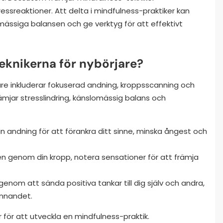
tressreaktioner. Att delta i mindfulness-praktiker kan
ässiga balansen och ge verktyg för att effektivt
teknikerna för nybörjare?
are inkluderar fokuserad andning, kroppsscanning och
jar stresslindring, känslomässig balans och
in andning för att förankra ditt sinne, minska ångest och
n genom din kropp, notera sensationer för att främja
nom att sända positiva tankar till dig själv och andra,
innandet.
 för att utveckla en mindfulness-praktik.