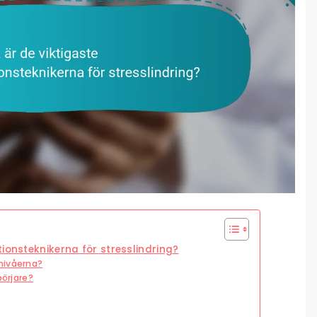
ionsteknikerna för stresslindring?
nivåerna?
börjare?