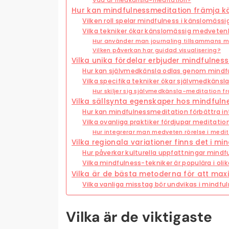
Hur kan mindfulnessmeditation främja 
Vilken roll spelar mindfulness i känslomässi
Vilka tekniker ökar känslomässig medveten
Hur använder man journaling tillsammans 
Vilken påverkan har guidad visualisering?
Vilka unika fördelar erbjuder mindfulnes
Hur kan självmedkänsla odlas genom mindf
Vilka specifika tekniker ökar självmedkänsl
Hur skiljer sig självmedkänsla-meditation f
Vilka sällsynta egenskaper hos mindfuln
Hur kan mindfulnessmeditation förbättra int
Vilka ovanliga praktiker fördjupar meditati
Hur integrerar man medveten rörelse i medi
Vilka regionala variationer finns det i m
Hur påverkar kulturella uppfattningar mindf
Vilka mindfulness-tekniker är populära i oli
Vilka är de bästa metoderna för att ma
Vilka vanliga misstag bör undvikas i mindf
Vilka är de viktigaste