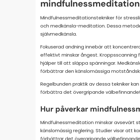
mindfulnessmeditations
Mindfulnessmeditationstekniker för stressl
och medkänsla-meditation. Dessa metoder
självmedkänsla.
Fokuserad andning innebär att koncentrera s
effektivt minskar ångest. Kroppsscanning 
hjälper till att släppa spänningar. Medkän
förbättrar den känslomässiga motståndsk
Regelbunden praktik av dessa tekniker kan 
förbättra det övergripande välbefinnandet
Hur påverkar mindfulnessm
Mindfulnessmeditation minskar avsevärt s
känslomässig reglering. Studier visar att kons
förbättrar det övergripande välbefinnande