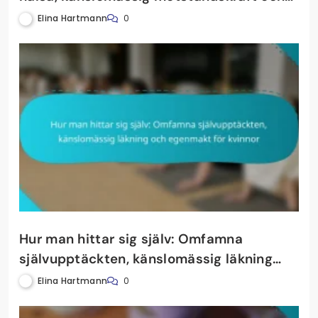
holistiska välbefinnandestrategier
Elina Hartmann
0
Hur man hittar sig själv: Omfamna
självupptäckten, känslomässig läkning
och egenmakt för kvinnor
Elina Hartmann
0