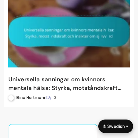
Universella sanningar om kvinnors
mentala hälsa: Styrka, motståndskraft
och insikter om självvård
Elina Hartmann
0
🌐 Swedish ▾
Upptäck ett slumpmässigt