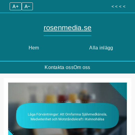
A+
A–
< < < <
rosenmedia.se
Hem
Alla inlägg
Kontakta oss
Om oss
Skip
to
content