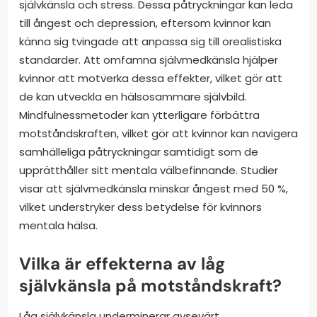
självkänsla och stress. Dessa påtryckningar kan leda
till ångest och depression, eftersom kvinnor kan
känna sig tvingade att anpassa sig till orealistiska
standarder. Att omfamna självmedkänsla hjälper
kvinnor att motverka dessa effekter, vilket gör att
de kan utveckla en hälsosammare självbild.
Mindfulnessmetoder kan ytterligare förbättra
motståndskraften, vilket gör att kvinnor kan navigera
samhälleliga påtryckningar samtidigt som de
upprätthåller sitt mentala välbefinnande. Studier
visar att självmedkänsla minskar ångest med 50 %,
vilket understryker dess betydelse för kvinnors
mentala hälsa.
Vilka är effekterna av låg
självkänsla på motståndskraft?
Låg självkänsla underminerar avsevärt