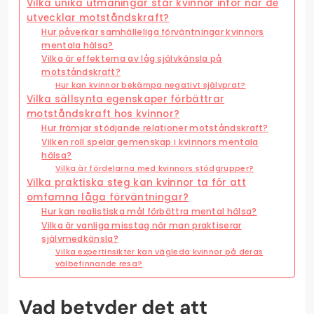
Vilka unika utmaningar står kvinnor inför när de
utvecklar motståndskraft?
Hur påverkar samhälleliga förväntningar kvinnors
mentala hälsa?
Vilka är effekterna av låg självkänsla på
motståndskraft?
Hur kan kvinnor bekämpa negativt självprat?
Vilka sällsynta egenskaper förbättrar
motståndskraft hos kvinnor?
Hur främjar stödjande relationer motståndskraft?
Vilken roll spelar gemenskap i kvinnors mentala
hälsa?
Vilka är fördelarna med kvinnors stödgrupper?
Vilka praktiska steg kan kvinnor ta för att
omfamna låga förväntningar?
Hur kan realistiska mål förbättra mental hälsa?
Vilka är vanliga misstag när man praktiserar
självmedkänsla?
Vilka expertinsikter kan vägleda kvinnor på deras
välbefinnande resa?
Vad betyder det att