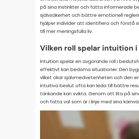
på sina instinkter och fatta informerade b
självsäkerhet och bättre emotionell reglerin
hjälper individer att identifiera och förstå 
till mer meningsfulla liv.
Vilken roll spelar intuition
Intuition spelar en avgörande roll i beslu
effektivt kan bedöma situationer. Den bygg
vilket ökar självmedvetenheten och den em
intuitiva beslut ofta kan leda till bättre res
tänkande kan svikta. Genom att lita på sina in
och fatta val som är i linje med sina kärnv