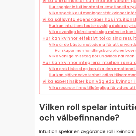
Vilka unika insikter kan intuitionstester g
Hur speglar intuitionstester emotionell styr
Vilka specifika utmaningar står kvinnor inf
Vilka sällsynta egenskaper hos intuitionst
Hur kan intuitionstester avslöja dolda styrk
Vilka ovanliga känslomässiga mönster kan i
Hur kan kvinnor effektivt tolka sina result
Vilka är de bästa metoderna för att använda
Hur skapar man handlingsbara planer baser
Vilka vanliga misstag bör undvikas när man t
Hur kan kvinnor integrera intuition i sina
Vilka praktiska steg kan öka den emotione
Hur kan självmedvetenhet odlas tillsamman
Vilka expertinsikter kan vägleda kvinnor i 
Vilka resurser finns tillgängliga för vidare ut
Vilken roll spelar intui
och välbefinnande?
Intuition spelar en avgörande roll i kvinn