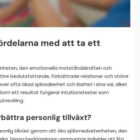
fördelarna med att ta ett
etenheten, den emotionella motståndskraften och
bättre beslutsfattande, förbättrade relationer och större
er ofta ökad självsäkerhet och klarhet i sina val, vilket
ag. Som ett resultat fungerar intuitionstester som
 utveckling.
bättra personlig tillväxt?
rsonlig tillväxt genom att öka självmedvetenheten, den
rka. Dessa bedömningar uppmuntrar individer att lita