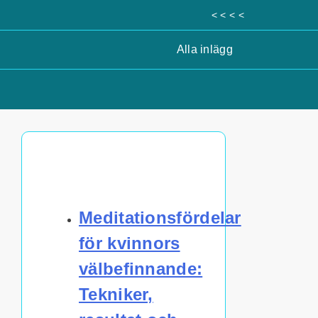
< < < <
Alla inlägg
Upptäck ett slumpmässigt
inlägg
Meditationsfördelar
för kvinnors
välbefinnande:
Tekniker,