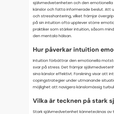
självmedvetenheten och den emotionella mo
känslor och fatta informerade beslut. Att ut
och stresshantering, vilket främjar övergri
på sin intuition ofta upplever större emotion
praktiker som stärker intuition, såsom mind
den mentala hälsan.
Hur påverkar intuition emo
Intuition förbättrar den emotionella mots
svar på stress. Det främjar självmedvetenhe
sina känslor effektivt. Forskning visar att in
copingstrategier under utmanande situatio
möjlighet att navigera känslomässig turb
Vilka är tecknen på stark 
Stark självmedvetenhet kännetecknas av tyd