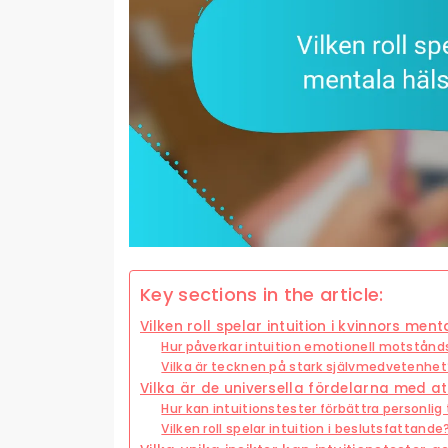
Key sections in the article:
Vilken roll spelar intuition i kvinnors me
Hur påverkar intuition emotionell motstånd
Vilka är tecknen på stark självmedvetenhet
Vilka är de universella fördelarna med att
Hur kan intuitionstester förbättra personlig t
Vilken roll spelar intuition i beslutsfattande