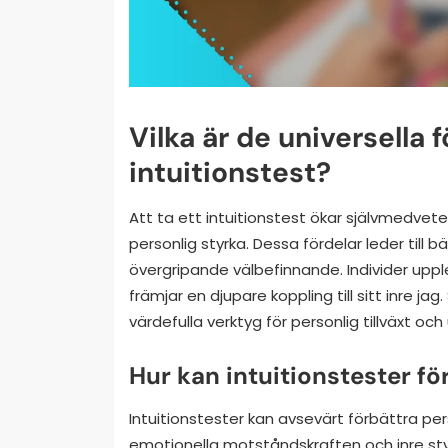
Vilka är de universella 
intuitionstest?
Att ta ett intuitionstest ökar självmedv
personlig styrka. Dessa fördelar leder till 
övergripande välbefinnande. Individer upplev
främjar en djupare koppling till sitt inre j
värdefulla verktyg för personlig tillväxt och
Hur kan intuitionstester för
Intuitionstester kan avsevärt förbättra pe
emotionella motståndskraften och inre sty