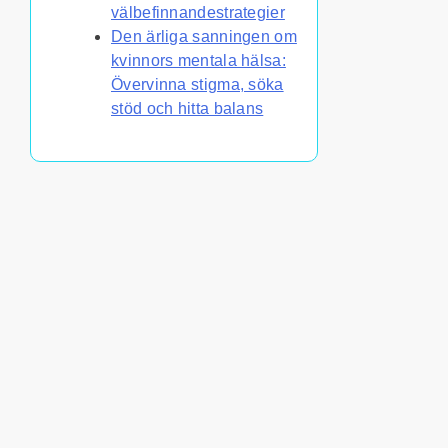
välbefinnandestrategier
Den ärliga sanningen om
kvinnors mentala hälsa:
Övervinna stigma, söka
stöd och hitta balans