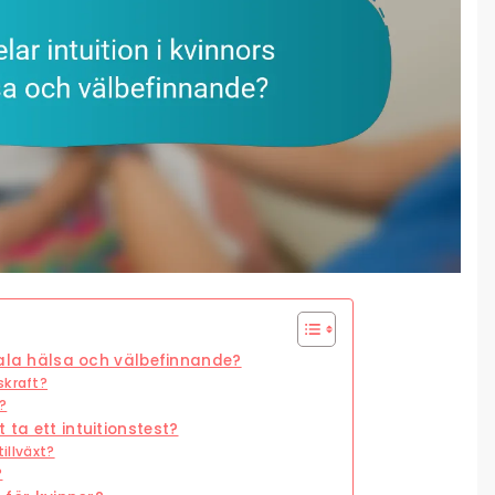
ntala hälsa och välbefinnande?
skraft?
?
 ta ett intuitionstest?
illväxt?
?