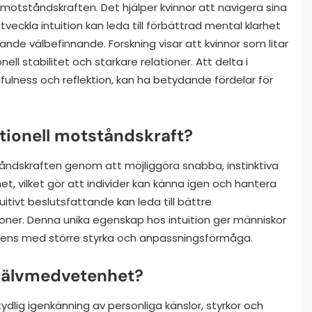
tståndskraften. Det hjälper kvinnor att navigera sina
veckla intuition kan leda till förbättrad mental klarhet
pande välbefinnande. Forskning visar att kvinnor som litar
ell stabilitet och starkare relationer. Att delta i
fulness och reflektion, kan ha betydande fördelar för
tionell motståndskraft?
tåndskraften genom att möjliggöra snabba, instinktiva
t, vilket gör att individer kan känna igen och hantera
tuitivt beslutsfattande kan leda till bättre
ner. Denna unika egenskap hos intuition ger människor
ulens med större styrka och anpassningsförmåga.
självmedvetenhet?
lig igenkänning av personliga känslor, styrkor och