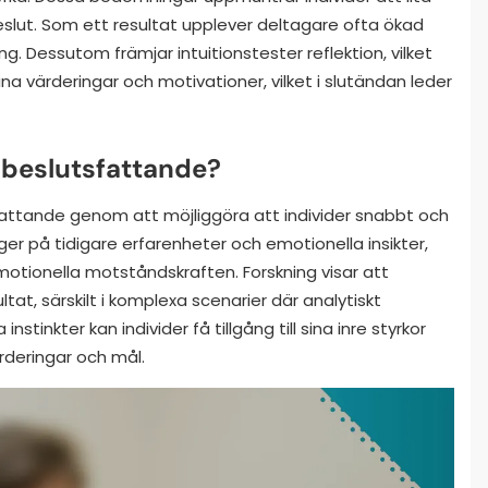
eslut. Som ett resultat upplever deltagare ofta ökad
g. Dessutom främjar intuitionstester reflektion, vilket
sina värderingar och motivationer, vilket i slutändan leder
 i beslutsfattande?
tsfattande genom att möjliggöra att individer snabbt och
er på tidigare erfarenheter och emotionella insikter,
otionella motståndskraften. Forskning visar att
ultat, särskilt i komplexa scenarier där analytiskt
stinkter kan individer få tillgång till sina inre styrkor
ärderingar och mål.