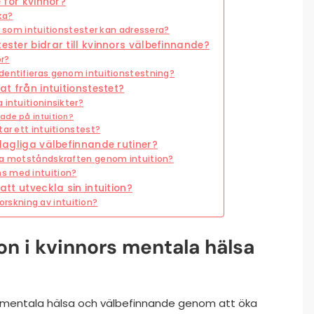
e för kvinnor?
ka?
ör som intuitionstester kan adressera?
ester bidrar till kvinnors välbefinnande?
or?
dentifieras genom intuitionstestning?
at från intuitionstestet?
 intuitioninsikter?
ade på intuition?
ar ett intuitionstest?
 dagliga välbefinnande rutiner?
lla motståndskraften genom intuition?
s med intuition?
att utveckla sin intuition?
forskning av intuition?
tion i kvinnors mentala hälsa
ors mentala hälsa och välbefinnande genom att öka