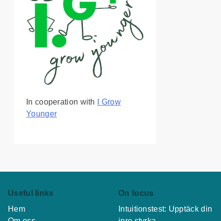
In cooperation with
I Grow
Younger
Useful links
On focus
Hem
Intuitionstest: Upptäck din
Om oss
inre styrka,