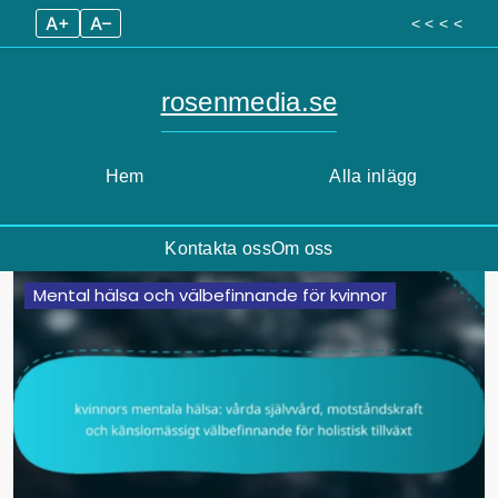
A+
A–
< < < <
rosenmedia.se
Hem
Alla inlägg
Kontakta oss
Om oss
Skip
Mental hälsa och välbefinnande för kvinnor
to
content