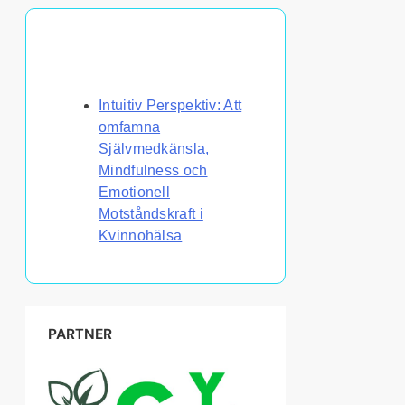
Upptäck ett slumpmässigt
inlägg
Intuitiv Perspektiv: Att
omfamna
Självmedkänsla,
Mindfulness och
Emotionell
Motståndskraft i
Kvinnohälsa
PARTNER