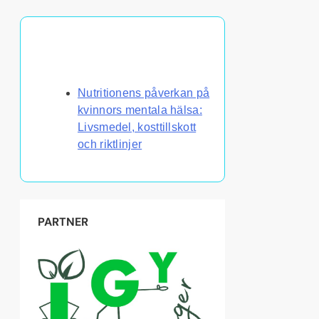
Upptäck ett slumpmässigt
inlägg
Nutritionens påverkan på
kvinnors mentala hälsa:
Livsmedel, kosttillskott
och riktlinjer
PARTNER