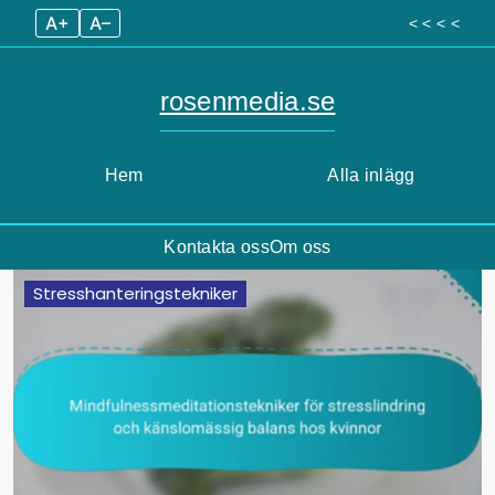
A+
A–
< < < <
rosenmedia.se
Hem
Alla inlägg
Kontakta oss
Om oss
Skip
Stresshanteringstekniker
to
content