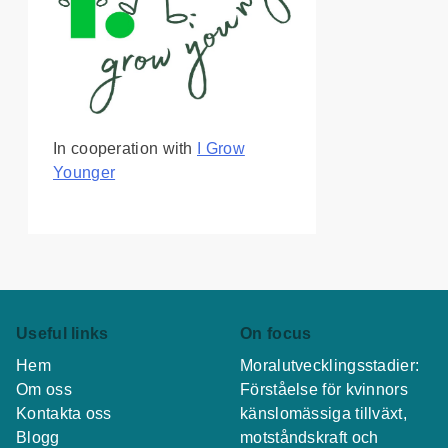
In cooperation with
I Grow
Younger
Useful links
On focus
Hem
Moralutvecklingsstadier:
Om oss
Förståelse för kvinnors
Kontakta oss
känslomässiga tillväxt,
Blogg
motståndskraft och